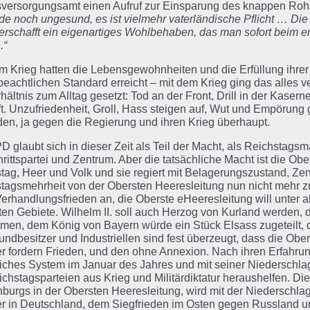
versorgungsamt einen Aufruf zur Einsparung des knappen Rohs
e noch ungesund, es ist vielmehr vaterländische Pflicht … Die
erschafft ein eigenartiges Wohlbehaben, das man sofort beim e
.“
m Krieg hatten die Lebensgewohnheiten und die Erfüllung ihrer 
beachtlichen Standard erreicht – mit dem Krieg ging das alles v
rhältnis zum Alltag gesetzt: Tod an der Front, Drill in der Kaser
t. Unzufriedenheit, Groll, Hass steigen auf, Wut und Empörun
en, ja gegen die Regierung und ihren Krieg überhaupt.
D glaubt sich in dieser Zeit als Teil der Macht, als Reichstagsm
hrittspartei und Zentrum. Aber die tatsächliche Macht ist die O
tag, Heer und Volk und sie regiert mit Belagerungszustand, Zens
tagsmehrheit von der Obersten Heeresleitung nun nicht mehr 
erhandlungsfrieden an, die Oberste eHeeresleitung will unter 
ten Gebiete. Wilhelm II. soll auch Herzog von Kurland werden,
en, dem König von Bayern würde ein Stück Elsass zugeteilt, d
undbesitzer und Industriellen sind fest überzeugt, dass die Obe
er fordern Frieden, und den ohne Annexion. Nach ihren Erfahr
liches System im Januar des Jahres und mit seiner Niederschl
ichstagsparteien aus Krieg und Militärdiktatur heraushelfen. Die
burgs in der Obersten Heeresleitung, wird mit der Niederschla
er in Deutschland, dem Siegfrieden im Osten gegen Russland 