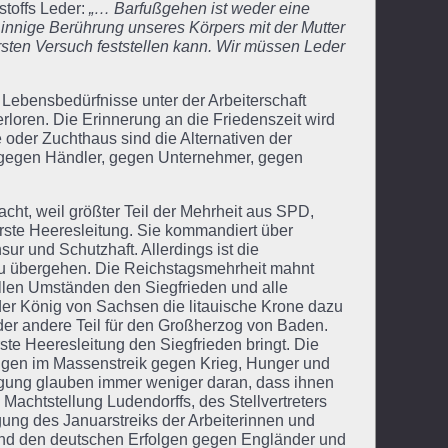
toffs Leder:
„… Barfußgehen ist weder eine
 innige Berührung unseres Körpers mit der Mutter
rsten Versuch feststellen kann. Wir müssen Leder
Lebensbedürfnisse unter der Arbeiterschaft
erloren. Die Erinnerung an die Friedenszeit wird
ne oder Zuchthaus sind die Alternativen der
g gegen Händler, gegen Unternehmer, gegen
acht, weil größter Teil der Mehrheit aus SPD,
berste Heeresleitung. Sie kommandiert über
ur und Schutzhaft. Allerdings ist die
zu übergehen. Die Reichstagsmehrheit mahnt
allen Umständen den Siegfrieden und alle
 der König von Sachsen die litauische Krone dazu
er andere Teil für den Großherzog von Baden.
rste Heeresleitung den Siegfrieden bringt. Die
ungen im Massenstreik gegen Krieg, Hunger und
agung glauben immer weniger daran, dass ihnen
 Machtstellung Ludendorffs, des Stellvertreters
gung des Januarstreiks der Arbeiterinnen und
und den deutschen Erfolgen gegen Engländer und