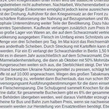
914. Den Kriegerfrauen unter ihnen wird die staatliche Unterstü
gsbetrieben nicht aufnehmen. Nachtarbeit, Wochenendarbeit u
s regelmäßige Einkommen ermöglicht jedoch keine ausreichen
it der Drohung, Aufrührer für den Kriegseinsatz an der Front zu
schärfere Rationierung der Nahrung auf Bezugsmarken und Wu
rophale Unterernährung weiter Teile der Bevölkerung. Dazu hä
nntes Spendieren. Kaufleute verlangen zusätzlich zum Preis i
so große Lager von Waren an, die auf dem Schwarzmarkt vertrie
völkerung ausgegeben: Fleisch im Umfang eines Schnitzels un
Menge von drei Scheiben pro Tag. Im Mai kürzt das Reichsernähr
twa anderthalb Scheiben. Durch Streckung mit Kartoffeln kann 
 werden. Für ein Ei verlangt der Schwarzhändler in Berlin 1,50 
ibt es in diesem Jahr ausschließlich auf dem Schwarzmarkt. Die
e Marmeladenherstellung, die dann ab Oktober mit 50% Mohrrüb
 Hungerseuchen weiten sich aus, die Sterblichkeit steigt. Der V
hland besetzten Ukraine Nahrungsmittel zu pressen, schlägt fehl
ffe ist auf 10.000 angewachsen. Wegen des großen Tabakmang
 zur Streckung zu, verbietet dann Buchenlaub, das nun schon 80
versorgungsamt Ausführungsbestimmungen für die dann einsetz
re Fleischeinsparung. Die Schuljugend sammelt Knochen für di
ine dafür; für gesammelte Bucheckern gibt es 6% der gesamme
en Behörden übergeben werden, weil daraus Viehfutter erzeugt
heine für Bus und Bahn zum halben Preis, wenn sie nachweise
esseln werden zur Herstellung von Ersatztextilien benötigt. Eben