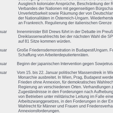
Ausgleich kolonialer Ansprüche, Beschränkung der
Verbandes der Nationen mit gegenseitigen Bürgschafte
Unverletzbarkeit sowie Räumung der von Deutschlan
der Nationalitäten in Österreich-Ungarn. Wiederhers
an Frankreich. Regulierung der italienischen Grenze 
nuar Innenminister Bill Drews führt in der Debatte im Preuß
Dreiklassenwahlrechts bei der nächsten Wahl die SP
auf 81 Sitze kommen würden.
anuar Große Friedensdemonstration in Budapest/Ungarn. Fo
Schaffung von Arbeiterdeputiertenräten.
nuar Beginn der japanischen Intervention gegen Sowjetrus
nuar Vom 15. bis 22. Januar politischer Massenstreik in Wien,
Monarchie ausbreitet. In Wien, Prag, Budapest werden
Frieden ohne Annexion, für demokratisches Wahlrech
Regierung an verschiedenen Orten. Verhandlungen zw
Zugeständnisse in den Forderungen nach Aufhebung d
von Betrieben unter militärische Leitung im Falle ein
Arbeitszwanggesetzes, in den Forderungen in der E
Wahlrecht für Männer und Frauen und Friedensverh
Annexionsforderungen.