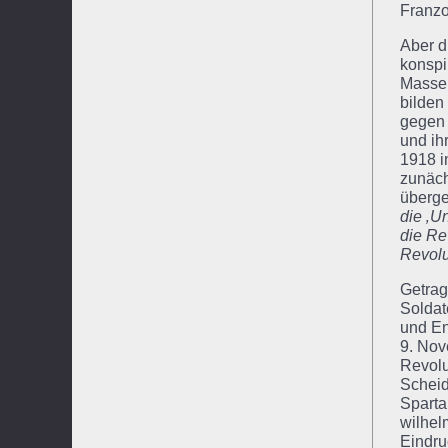
Franzo
Aber d
konspi
Massen
bilden
gegen 
und ih
1918 i
zunäch
überge
die ‚U
die Re
Revolut
Getrag
Soldat
und En
9. Nov
Revolu
Schei
Sparta
wilhel
Eindru