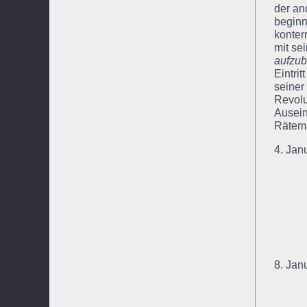
der an
beginn
konter
mit se
aufzub
Eintri
seiner 
Revolu
Ausein
Rätema
4. Jan
8. Ja