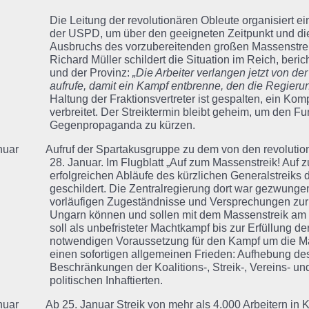
Die Leitung der revolutionären Obleute organisiert e
der USPD, um über den geeigneten Zeitpunkt und d
Ausbruchs des vorzubereitenden großen Massenstreik
Richard Müller schildert die Situation im Reich, beri
und der Provinz:
„Die Arbeiter verlangen jetzt von de
aufrufe, damit ein Kampf entbrenne, den die Regieru
Haltung der Fraktionsvertreter ist gespalten, ein Kom
verbreitet. Der Streiktermin bleibt geheim, um den Fu
Gegenpropaganda zu kürzen.
nuar Aufruf der Spartakusgruppe zu dem von den revolution
28. Januar. Im Flugblatt „Auf zum Massenstreik! Auf
erfolgreichen Abläufe des kürzlichen Generalstreiks 
geschildert. Die Zentralregierung dort war gezwunge
vorläufigen Zugeständnisse und Versprechungen zur E
Ungarn können und sollen mit dem Massenstreik am 2
soll als unbefristeter Machtkampf bis zur Erfüllung d
notwendigen Voraussetzung für den Kampf um die Ma
einen sofortigen allgemeinen Frieden: Aufhebung de
Beschränkungen der Koalitions-, Streik-, Vereins- un
politischen Inhaftierten.
nuar Ab 25. Januar Streik von mehr als 4.000 Arbeitern in Ki