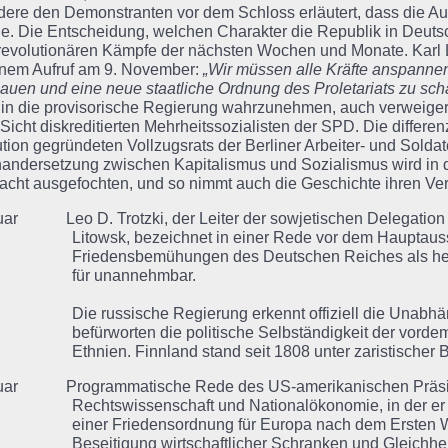
dere den Demonstranten vor dem Schloss erläutert, dass die Aufg
e. Die Entscheidung, welchen Charakter die Republik in Deutsch
revolutionären Kämpfe der nächsten Wochen und Monate. Karl L
inem Aufruf am 9. November:
„Wir müssen alle Kräfte anspannen
auen und eine neue staatliche Ordnung des Proletariats zu sch
tt in die provisorische Regierung wahrzunehmen, auch verweiger
Sicht diskreditierten Mehrheitssozialisten der SPD. Die differenz
tion gegründeten Vollzugsrats der Berliner Arbeiter- und Soldat
andersetzung zwischen Kapitalismus und Sozialismus wird in d
cht ausgefochten, und so nimmt auch die Geschichte ihren Ve
uar Leo D. Trotzki, der Leiter der sowjetischen Delegation 
Litowsk, bezeichnet in einer Rede vor dem Hauptaus
Friedensbemühungen des Deutschen Reiches als heu
für unannehmbar.
Die russische Regierung erkennt offiziell die Unabhä
befürworten die politische Selbständigkeit der vorde
Ethnien. Finnland stand seit 1808 unter zaristischer
nuar Programmatische Rede des US-amerikanischen Präsiden
Rechtswissenschaft und Nationalökonomie, in der e
einer Friedensordnung für Europa nach dem Ersten We
Beseitigung wirtschaftlicher Schranken und Gleichhe