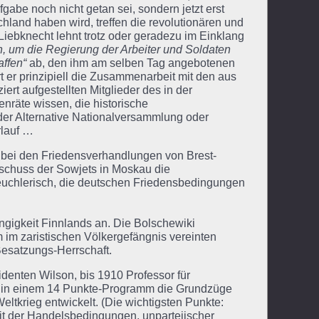
abe noch nicht getan sei, sondern jetzt erst
land haben wird, treffen die revolutionären und
iebknecht lehnt trotz oder geradezu im Einklang
, um die Regierung der Arbeiter und Soldaten
affen“
ab, den ihm am selben Tag angebotenen
t er prinzipiell die Zusammenarbeit mit den aus
iert aufgestellten Mitglieder des in der
enräte wissen, die historische
er Alternative Nationalversammlung oder
rlauf …
bei den Friedensverhandlungen von Brest-
schuss der Sowjets in Moskau die
chlerisch, die deutschen Friedensbedingungen
ngigkeit Finnlands an. Die Bolschewiki
m im zaristischen Völkergefängnis vereinten
 Besatzungs-Herrschaft.
ten Wilson, bis 1910 Professor für
r in einem 14 Punkte-Programm die Grundzüge
ltkrieg entwickelt. (Die wichtigsten Punkte:
it der Handelsbedingungen, unparteiischer