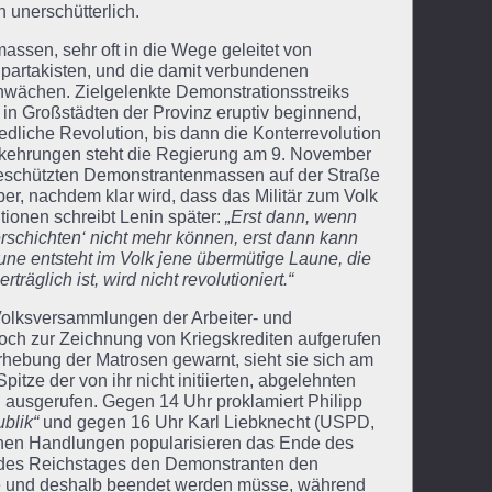
 unerschütterlich.
massen, sehr oft in die Wege geleitet von
 Spartakisten, und die damit verbundenen
chwächen. Zielgelenkte Demonstrationsstreiks
 in Großstädten der Provinz eruptiv beginnend,
edliche Revolution, bis dann die Konterrevolution
 Vorkehrungen steht die Regierung am 9. November
 geschützten Demonstrantenmassen auf der Straße
er, nachdem klar wird, dass das Militär zum Volk
tionen schreibt Lenin später:
„Erst dann, wenn
erschichten‘ nicht mehr können, erst dann kann
une entsteht im Volk jene übermütige Laune, die
räglich ist, wird nicht revolutioniert.“
Volksversammlungen der Arbeiter- und
och zur Zeichnung von Kriegskrediten aufgerufen
hebung der Matrosen gewarnt, sieht sie sich am
itze der von ihr nicht initiierten, abgelehnten
 ausgerufen. Gegen 14 Uhr proklamiert Philipp
blik“
und gegen 16 Uhr Karl Liebknecht (USPD,
chen Handlungen popularisieren das Ende des
 des Reichstages den Demonstranten den
habe und deshalb beendet werden müsse, während