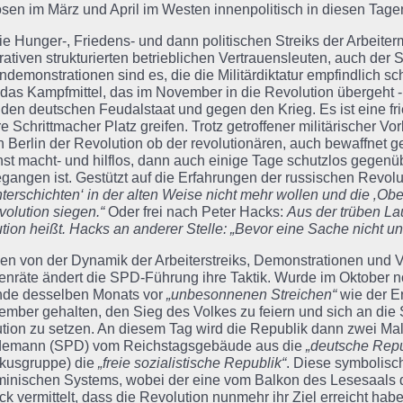
sen im März und April im Westen innenpolitisch in diesen Tagen
ie Hunger-, Friedens- und dann politischen Streiks der Arbeiter
rativen strukturierten betrieblichen Vertrauensleuten, auch der
demonstrationen sind es, die die Militärdiktatur empfindlich s
 das Kampfmittel, das im November in die Revolution übergeht -
den deutschen Feudalstaat und gegen den Krieg. Es ist eine fri
re Schrittmacher Platz greifen. Trotz getroffener militärischer
n Berlin der Revolution ob der revolutionären, auch bewaffnet
st macht- und hilflos, dann auch einige Tage schutzlos gegenüb
gangen ist. Gestützt auf die Erfahrungen der russischen Revolu
nterschichten‘ in der alten Weise nicht mehr wollen und die ‚Ob
volution siegen.“
Oder frei nach Peter Hacks:
Aus der trüben La
ion heißt. Hacks an anderer Stelle: „Bevor eine Sache nicht unert
en von der Dynamik der Arbeiterstreiks, Demonstrationen und 
enräte ändert die SPD-Führung ihre Taktik. Wurde im Oktober n
de desselben Monats vor
„unbesonnenen Streichen“
wie der Er
ember gehalten, den Sieg des Volkes zu feiern und sich an die Sp
tion zu setzen. An diesem Tag wird die Republik dann zwei Mal
demann (SPD) vom Reichstagsgebäude aus die
„deutsche Repu
kusgruppe) die
„freie sozialistische Republik“
. Diese symbolis
minischen Systems, wobei der eine vom Balkon des Lesesaals
ck vermittelt, dass die Revolution nunmehr ihr Ziel erreicht 