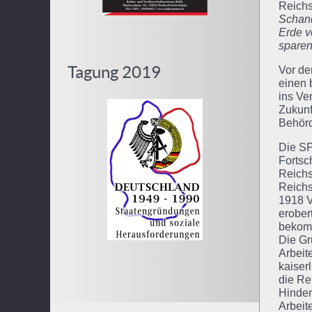
Reichs
Schand
Erde v
sparen
Tagung 2019
Vor de
einen 
ins Ve
Zukunf
Behörd
Die SP
Fortsc
Reichs
Reichs
1918 V
erober
bekomm
Die Gr
Arbeit
kaiser
die Re
Hinden
Arbeit