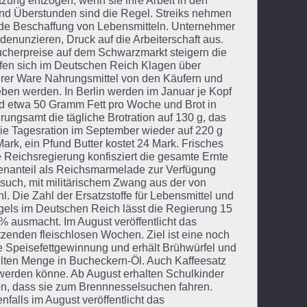
tzung entzogen, wenn sie ihre Arbeit in den
nd Überstunden sind die Regel. Streiks nehmen
de Beschaffung von Lebensmitteln. Unternehmer
 denunzieren, Druck auf die Arbeiterschaft aus.
cherpreise auf dem Schwarzmarkt steigern die
ufen sich im Deutschen Reich Klagen über
hrer Ware Nahrungsmittel von den Käufern und
ben werden. In Berlin werden im Januar je Kopf
d etwa 50 Gramm Fett pro Woche und Brot in
ungsamt die tägliche Brotration auf 130 g, das
die Tagesration im September wieder auf 220 g
Mark, ein Pfund Butter kostet 24 Mark. Frisches
 Reichsregierung konfisziert die gesamte Ernte
enanteil als Reichsmarmelade zur Verfügung
ersuch, mit militärischem Zwang aus der von
. Die Zahl der Ersatzstoffe für Lebensmittel und
els im Deutschen Reich lässt die Regierung 15
% ausmacht. Im August veröffentlicht das
enden fleischlosen Wochen. Ziel ist eine noch
e Speisefettgewinnung und erhält Brühwürfel und
lten Menge in Bucheckern-Öl. Auch Kaffeesatz
 werden könne. Ab August erhalten Schulkinder
n, dass sie zum Brennnesselsuchen fahren.
falls im August veröffentlicht das