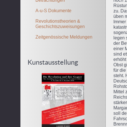
Betrachtungen
noch 1
Rüstun
A-u-S Dokumente
zu. Da
üben m
Revolutionstheorien &
Immer 
Geschichtszuweisungen
katast
sogena
Zeitgenössische Meldungen
legen 
der Be
einer 
sind e
erhöht
Kunstausstellung
Obst g
für di
steht.
Deutsc
Rohsto
Mittel
Reichs
stärke
Margar
soll d
Fahrsc
Brennn