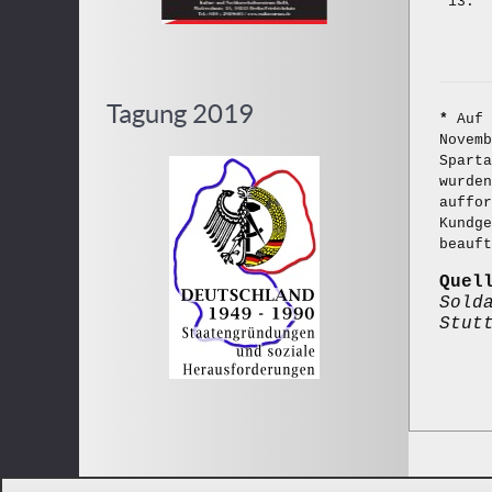
13.
Tagung 2019
*
Auf 
Novemb
Sparta
wurden
auffor
Kundg
beauft
Que
Sold
Stut