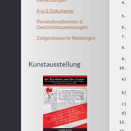
Betrachtungen
4.
A-u-S Dokumente
5.
Revolutionstheorien &
Geschichtszuweisungen
6.
7.
Zeitgenössische Meldungen
8.
9.
Kunstausstellung
10.
a)
b)
c)
d)
12.