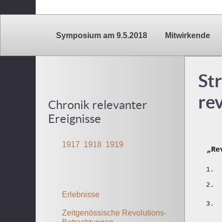
Symposium am 9.5.2018
Mitwirkende
St
re
Chronik relevanter
Ereignisse
1917
1918
1919
„Re
1.
2.
Erlebnisse
3.
Zeitgenössische Revolutions-