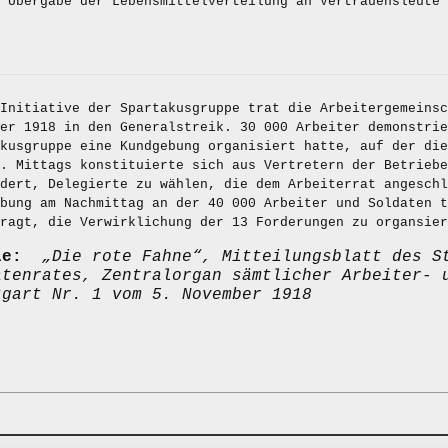
Übergabe der Lebensmittelverteilung an Vertrauensleute 
Initiative der Spartakusgruppe trat die Arbeitergemeinsc
er 1918 in den Generalstreik. 30 000 Arbeiter demonstrie
kusgruppe eine Kundgebung organisiert hatte, auf der die
. Mittags konstituierte sich aus Vertretern der Betriebe
dert, Delegierte zu wählen, die dem Arbeiterrat angesch
ebung am Nachmittag an der 40 000 Arbeiter und Soldaten 
ragt, die Verwirklichung der 13 Forderungen zu organsier
lle:
„Die rote Fahne“, Mitteilungsblatt des S
atenrates, Zentralorgan sämtlicher Arbeiter- 
tgart Nr. 1 vom 5. November 1918