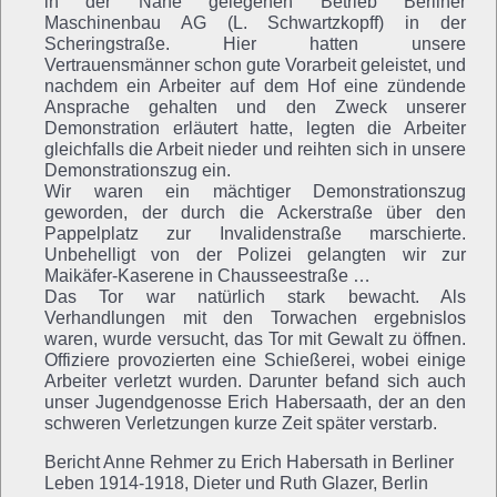
in der Nähe gelegenen Betrieb Berliner
Maschinenbau AG (L. Schwartzkopff) in der
Scheringstraße. Hier hatten unsere
Vertrauensmänner schon gute Vorarbeit geleistet, und
nachdem ein Arbeiter auf dem Hof eine zündende
Ansprache gehalten und den Zweck unserer
Demonstration erläutert hatte, legten die Arbeiter
gleichfalls die Arbeit nieder und reihten sich in unsere
Demonstrationszug ein.
Wir waren ein mächtiger Demonstrationszug
geworden, der durch die Ackerstraße über den
Pappelplatz zur Invalidenstraße marschierte.
Unbehelligt von der Polizei gelangten wir zur
Maikäfer-Kaserene in Chausseestraße …
Das Tor war natürlich stark bewacht. Als
Verhandlungen mit den Torwachen ergebnislos
waren, wurde versucht, das Tor mit Gewalt zu öffnen.
Offiziere provozierten eine Schießerei, wobei einige
Arbeiter verletzt wurden. Darunter befand sich auch
unser Jugendgenosse Erich Habersaath, der an den
schweren Verletzungen kurze Zeit später verstarb.
Bericht Anne Rehmer zu Erich Habersath in Berliner
Leben 1914-1918, Dieter und Ruth Glazer, Berlin