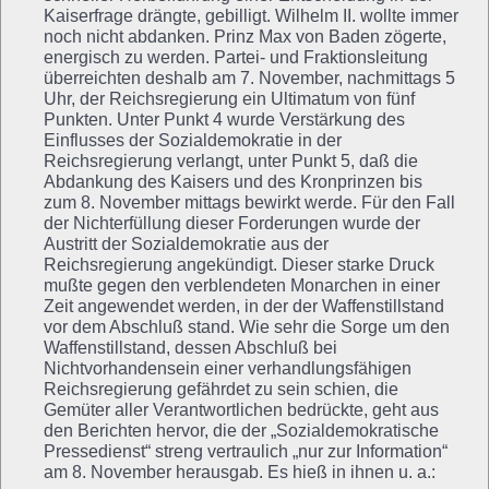
Kaiserfrage drängte, gebilligt. Wilhelm II. wollte immer
noch nicht abdanken. Prinz Max von Baden zögerte,
energisch zu werden. Partei- und Fraktionsleitung
überreichten deshalb am 7. November, nachmittags 5
Uhr, der Reichsregierung ein Ultimatum von fünf
Punkten. Unter Punkt 4 wurde Verstärkung des
Einflusses der Sozialdemokratie in der
Reichsregierung verlangt, unter Punkt 5, daß die
Abdankung des Kaisers und des Kronprinzen bis
zum 8. November mittags bewirkt werde. Für den Fall
der Nichterfüllung dieser Forderungen wurde der
Austritt der Sozialdemokratie aus der
Reichsregierung angekündigt. Dieser starke Druck
mußte gegen den verblendeten Monarchen in einer
Zeit angewendet werden, in der der Waffenstillstand
vor dem Abschluß stand. Wie sehr die Sorge um den
Waffenstillstand, dessen Abschluß bei
Nichtvorhandensein einer verhandlungsfähigen
Reichsregierung gefährdet zu sein schien, die
Gemüter aller Verantwortlichen bedrückte, geht aus
den Berichten hervor, die der „Sozialdemokratische
Pressedienst“ streng vertraulich „nur zur Information“
am 8. November herausgab. Es hieß in ihnen u. a.: