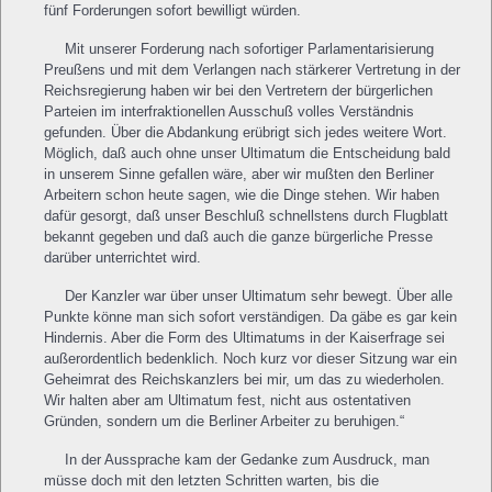
fünf Forderungen sofort bewilligt würden.
Mit unserer Forderung nach sofortiger Parlamentarisierung
Preußens und mit dem Verlangen nach stärkerer Vertretung in der
Reichsregierung haben wir bei den Vertretern der bürgerlichen
Parteien im interfraktionellen Ausschuß volles Verständnis
gefunden. Über die Abdankung erübrigt sich jedes weitere Wort.
Möglich, daß auch ohne unser Ultimatum die Entscheidung bald
in unserem Sinne gefallen wäre, aber wir mußten den Berliner
Arbeitern schon heute sagen, wie die Dinge stehen. Wir haben
dafür gesorgt, daß unser Beschluß schnellstens durch Flugblatt
bekannt gegeben und daß auch die ganze bürgerliche Presse
darüber unterrichtet wird.
Der Kanzler war über unser Ultimatum sehr bewegt. Über alle
Punkte könne man sich sofort verständigen. Da gäbe es gar kein
Hindernis. Aber die Form des Ultimatums in der Kaiserfrage sei
außerordentlich bedenklich. Noch kurz vor dieser Sitzung war ein
Geheimrat des Reichskanzlers bei mir, um das zu wiederholen.
Wir halten aber am Ultimatum fest, nicht aus ostentativen
Gründen, sondern um die Berliner Arbeiter zu beruhigen.“
In der Aussprache kam der Gedanke zum Ausdruck, man
müsse doch mit den letzten Schritten warten, bis die