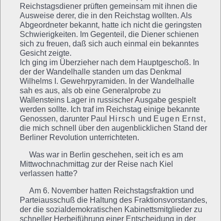
Reichstagsdiener prüften gemeinsam mit ihnen die
Ausweise derer, die in den Reichstag wollten. Als
Abgeordneter bekannt, hatte ich nicht die geringsten
Schwierigkeiten. Im Gegenteil, die Diener schienen
sich zu freuen, daß sich auch einmal ein bekanntes
Gesicht zeigte.
Ich ging im Überzieher nach dem Hauptgeschoß. In
der der Wandelhalle standen um das Denkmal
Wilhelms I. Gewehrpyramiden. In der Wandelhalle
sah es aus, als ob eine Generalprobe zu
Wallensteins Lager in russischer Ausgabe gespielt
werden sollte. Ich traf im Reichstag einige bekannte
Genossen, darunter Paul
Hirsch
und
Eugen
Ernst
,
die mich schnell über den augenblicklichen Stand der
Berliner Revolution unterrichteten.
Was war in Berlin geschehen, seit ich es am
Mittwochnachmittag zur der Reise nach Kiel
verlassen hatte?
Am 6. November hatten Reichstagsfraktion und
Parteiausschuß die Haltung des Fraktionsvorstandes,
der die sozialdemokratischen Kabinettsmitglieder zu
schneller Herbeiführung einer Entscheidung in der