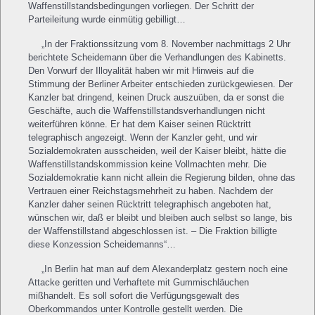
Waffenstillstandsbedingungen vorliegen. Der Schritt der
Parteileitung wurde einmütig gebilligt…
„In der Fraktionssitzung vom 8. November nachmittags 2 Uhr
berichtete Scheidemann über die Verhandlungen des Kabinetts.
Den Vorwurf der Illoyalität haben wir mit Hinweis auf die
Stimmung der Berliner Arbeiter entschieden zurückgewiesen. Der
Kanzler bat dringend, keinen Druck auszuüben, da er sonst die
Geschäfte, auch die Waffenstillstandsverhandlungen nicht
weiterführen könne. Er hat dem Kaiser seinen Rücktritt
telegraphisch angezeigt. Wenn der Kanzler geht, und wir
Sozialdemokraten ausscheiden, weil der Kaiser bleibt, hätte die
Waffenstillstandskommission keine Vollmachten mehr. Die
Sozialdemokratie kann nicht allein die Regierung bilden, ohne das
Vertrauen einer Reichstagsmehrheit zu haben. Nachdem der
Kanzler daher seinen Rücktritt telegraphisch angeboten hat,
wünschen wir, daß er bleibt und bleiben auch selbst so lange, bis
der Waffenstillstand abgeschlossen ist. – Die Fraktion billigte
diese Konzession Scheidemanns“…
„In Berlin hat man auf dem Alexanderplatz gestern noch eine
Attacke geritten und Verhaftete mit Gummischläuchen
mißhandelt. Es soll sofort die Verfügungsgewalt des
Oberkommandos unter Kontrolle gestellt werden. Die