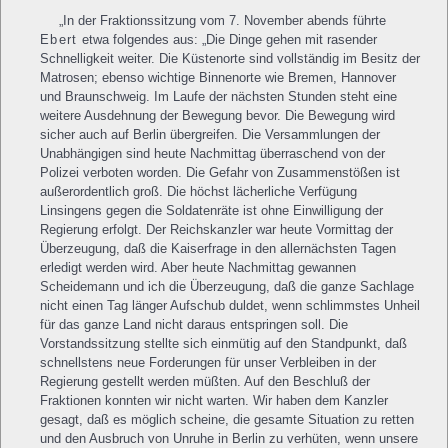
„In der Fraktionssitzung vom 7. November abends führte
Ebert
etwa folgendes aus: „Die Dinge gehen mit rasender
Schnelligkeit weiter. Die Küstenorte sind vollständig im Besitz der
Matrosen; ebenso wichtige Binnenorte wie Bremen, Hannover
und Braunschweig. Im Laufe der nächsten Stunden steht eine
weitere Ausdehnung der Bewegung bevor. Die Bewegung wird
sicher auch auf Berlin übergreifen. Die Versammlungen der
Unabhängigen sind heute Nachmittag überraschend von der
Polizei verboten worden. Die Gefahr von Zusammenstößen ist
außerordentlich groß. Die höchst lächerliche Verfügung
Linsingens gegen die Soldatenräte ist ohne Einwilligung der
Regierung erfolgt. Der Reichskanzler war heute Vormittag der
Überzeugung, daß die Kaiserfrage in den allernächsten Tagen
erledigt werden wird. Aber heute Nachmittag gewannen
Scheidemann und ich die Überzeugung, daß die ganze Sachlage
nicht einen Tag länger Aufschub duldet, wenn schlimmstes Unheil
für das ganze Land nicht daraus entspringen soll. Die
Vorstandssitzung stellte sich einmütig auf den Standpunkt, daß
schnellstens neue Forderungen für unser Verbleiben in der
Regierung gestellt werden müßten. Auf den Beschluß der
Fraktionen konnten wir nicht warten. Wir haben dem Kanzler
gesagt, daß es möglich scheine, die gesamte Situation zu retten
und den Ausbruch von Unruhe in Berlin zu verhüten, wenn unsere