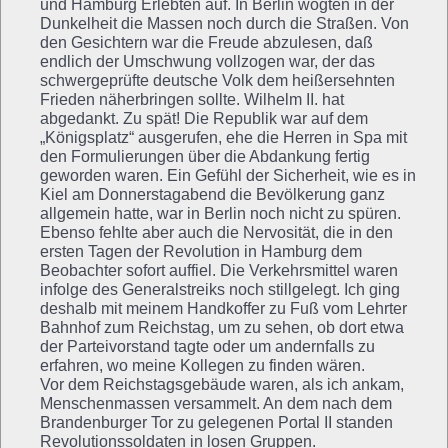
und Hamburg Erlebten auf. In Berlin wogten in der
Dunkelheit die Massen noch durch die Straßen. Von
den Gesichtern war die Freude abzulesen, daß
endlich der Umschwung vollzogen war, der das
schwergeprüfte deutsche Volk dem heißersehnten
Frieden näherbringen sollte. Wilhelm II. hat
abgedankt. Zu spät! Die Republik war auf dem
„Königsplatz“ ausgerufen, ehe die Herren in Spa mit
den Formulierungen über die Abdankung fertig
geworden waren. Ein Gefühl der Sicherheit, wie es in
Kiel am Donnerstagabend die Bevölkerung ganz
allgemein hatte, war in Berlin noch nicht zu spüren.
Ebenso fehlte aber auch die Nervosität, die in den
ersten Tagen der Revolution in Hamburg dem
Beobachter sofort auffiel. Die Verkehrsmittel waren
infolge des Generalstreiks noch stillgelegt. Ich ging
deshalb mit meinem Handkoffer zu Fuß vom Lehrter
Bahnhof zum Reichstag, um zu sehen, ob dort etwa
der Parteivorstand tagte oder um andernfalls zu
erfahren, wo meine Kollegen zu finden wären.
Vor dem Reichstagsgebäude waren, als ich ankam,
Menschenmassen versammelt. An dem nach dem
Brandenburger Tor zu gelegenen Portal II standen
Revolutionssoldaten in losen Gruppen.